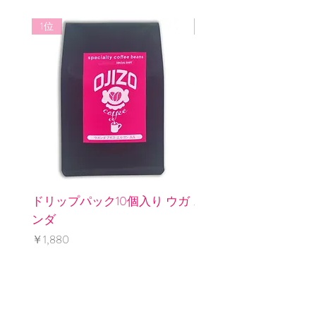
送料着払いにてご返品後、良品と交
1位
3位
換もしくは返金致します。
ドリップパック10個入り ウガ
水出しパック2個入り 
ンダ
インレス
価格
価格
￥1,880
￥1,240
​OJIZO COFFEE