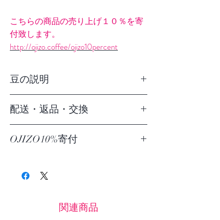
こちらの商品の売り上げ１０％を寄
付致します。
http://ojizo.coffee/ojizo10percent
豆の説明
品種：アラビカ種（ブルボン、カツ
配送・返品・交換
ーラ）
栽培地：ウエウエテナンゴ地域 リ
5,000円以下の場合： 九州：700円
ベルタッド地区
OJIZO10%寄付
北海道・沖縄：800円 その他：500
生産者：アウロラ・ホセフィナ・ビ
円。※5,000円以上お買い上げなら
売り上げの１０％を、障がい者福祉
ジャトロ
送料は無料です！！
サービス施設に寄付する事やボラン
農園名：サンタ・セリシア農園
ティア活動の資金として、活用して
標高：1700ｍ
ご返品、ご解約可能。 万が一不良品
ます。
生産処理：水洗式（ウォッシュド）
や品違いであった場合は商品到着後
関連商品
規格 ：AAA
７日以内にご連絡ください。