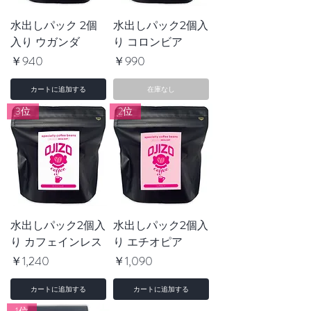
水出しパック 2個
水出しパック2個入
入り ウガンダ
り コロンビア
価格
価格
￥940
￥990
カートに追加する
在庫なし
3位
2位
水出しパック2個入
水出しパック2個入
り カフェインレス
り エチオピア
価格
価格
￥1,240
￥1,090
カートに追加する
カートに追加する