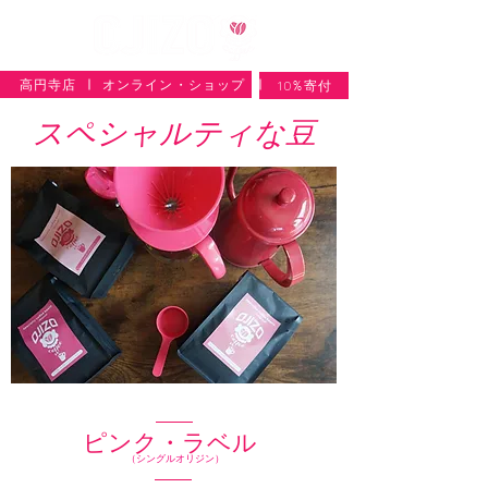
高円寺店
オンライン・ショップ
10%寄付
スペシャルティな豆​
​ピンク・ラベル
（シングルオリジン）