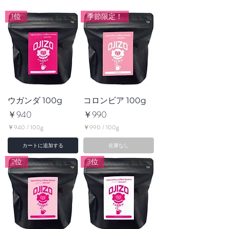
1位
季節限定！
ウガンダ 100g
コロンビア 100g
価格
価格
￥940
￥990
￥940
/
100g
￥990
/
100g
￥
￥
9
9
カートに追加する
在庫なし
4
9
0
0
2位
3位
／
／
1
1
0
0
0
0
g
g