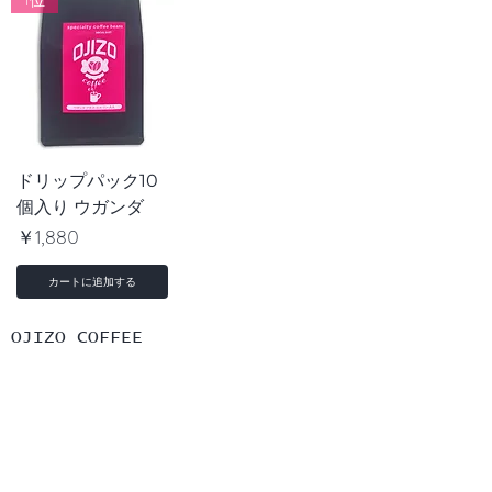
1位
ドリップパック10
個入り ウガンダ
価格
￥1,880
カートに追加する
​OJIZO COFFEE
コーヒー豆購入
グッズ購入