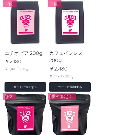
8
9
2位
3位
8
8
0
0
／
／
2
2
0
0
0
0
g
g
エチオピア 200g
カフェインレス
価格
200g
￥2,180
価格
￥2,480
￥2,180
/
200g
￥
￥2,480
/
200g
2
￥
,
2
カートに追加する
カートに追加する
1
,
8
4
1位
季節限定！
0
8
／
0
2
／
0
2
0
0
g
0
g