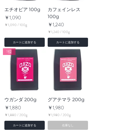
エチオピア 100g
カフェインレス
価格
100g
￥1,090
価格
￥1,240
￥1,090
/
100g
￥
￥1,240
/
100g
1
￥
,
1
カートに追加する
カートに追加する
0
,
9
2
1位
0
4
／
0
1
／
0
1
0
0
g
0
g
ウガンダ 200g
グアテマラ 200g
価格
価格
￥1,880
￥1,980
￥1,880
/
200g
￥1,980
/
200g
￥
￥
1
1
カートに追加する
在庫なし
,
,