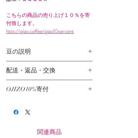
こちらの商品の売り上げ１０％を寄
付致します。
http://ojizo.coffee/ojizo10percent
豆の説明
品種：アラビカ種（ブルボン、カツ
配送・返品・交換
ーラ）
栽培地：イルガチェフ、ゲデオゾー
5,000円以下の場合： 九州：700円
ン最南東部 ゲデブ ウォルカ・サカロ
OJIZO10%寄付
北海道・沖縄：800円 その他：500
ウリ村
円。※5,000円以上お買い上げなら
売り上げの１０％を、障がい者福祉
標高：1700ｍ
送料は無料です！！
サービス施設に寄付する事やボラン
生産処理：非水洗式（ナチュラ
ティア活動の資金として、活用して
ル）
ご返品、ご解約可能。 万が一不良品
ます。
や品違いであった場合は商品到着後
関連商品
７日以内にご連絡ください。