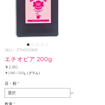
SKU： ETHI001MR
エチオピア 200g
価
￥2,180
格
￥2,180
/
200g（グラム）
200g
ご
豆・粉
*
と
に
￥2,180
数量
*