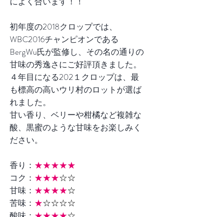
によく合います！！
初年度の2018クロップでは、
WBC2016チャンピオンである
BergWu氏が監修し、その名の通りの
甘味の秀逸さにご好評頂きました。
４年目になる202１クロップは、最
も標高の高いウリ村のロットが選ば
れました。
甘い香り、ベリーや柑橘など複雑な
酸、黒蜜のような甘味をお楽しみく
ださい。
香り：
★★★★★
コク：
★★★
☆☆
甘味：
★★★★
☆
苦味：
★
☆☆☆☆
酸味：
★★★★
☆