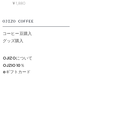
価格
価格
￥1,880
￥1,240
​OJIZO COFFEE
コーヒー豆購入
グッズ購入
OJIZOについて
​OJZIO 10％
eギフトカード
​ヘルプ
よくあるご質問
配送・お支払い
返品・交換