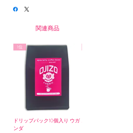
関連商品
1位
3位
ドリップパック10個入り ウガ
水出しパック2個入り 
ンダ
インレス