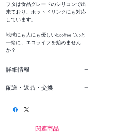
フタは食品グレードのシリコンで出
来ており、ホットドリンクにも対応
しています。
地球にも人にも優しいEcoffee Cupと
一緒に、エコライフを始めません
か？
詳細情報
容量：約350ml
配送・返品・交換
サイズ：約9×12cm
重量：約148g
5,400円以下の場合： 九州：700円
原材料：本体／ポリ乳酸（PLA）、
北海道・沖縄：800円 その他：500
フタ・ホルダー／シリコーンゴム
円。※5,400円以上お買い上げなら
耐熱温度：本体／100℃、フタ・ホ
送料は無料です！！
ルダー／120℃
関連商品