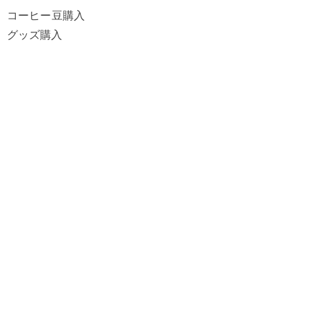
コーヒー豆購入
グッズ購入
OJIZOについて
​OJZIO 10％
eギフトカード
​ヘルプ
よくあるご質問
配送・お支払い
返品・交換
特定商取引法に基づく表記
​プライバシーポリシー
マイアカウント