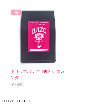
耐冷温度：本体・フタ・ホルダー
ご返品、ご解約可能。 万が一不良品
／-20℃
や品違いであった場合は商品到着後
1位
3位
７日以内にご連絡ください。
送料着払いにてご返品後、良品と交
換もしくは返金致します。
ドリップパック10個入り ウガ
水出しパック2個入り 
ンダ
インレス
価格
価格
￥1,880
￥1,240
​OJIZO COFFEE