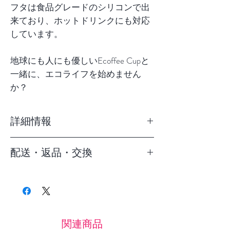
フタは食品グレードのシリコンで出
来ており、ホットドリンクにも対応
しています。
地球にも人にも優しいEcoffee Cupと
一緒に、エコライフを始めません
か？
詳細情報
容量：約350ml
配送・返品・交換
サイズ：約9×12cm
重量：約148g
5,400円以下の場合： 九州：700円
原材料：本体／ポリ乳酸（PLA）、
北海道・沖縄：800円 その他：500
フタ・ホルダー／シリコーンゴム
円。※5,400円以上お買い上げなら
耐熱温度：本体／100℃、フタ・ホ
送料は無料です！！
ルダー／120℃
関連商品