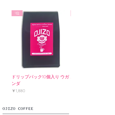
耐冷温度：本体・フタ・ホルダー
ご返品、ご解約可能。 万が一不良品
／-20℃
や品違いであった場合は商品到着後
1位
3位
７日以内にご連絡ください。
送料着払いにてご返品後、良品と交
換もしくは返金致します。
ドリップパック10個入り ウガ
水出しパック2個入り 
ンダ
インレス
価格
価格
￥1,880
￥1,240
​OJIZO COFFEE