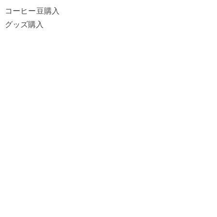
コーヒー豆購入
グッズ購入
OJIZOについて
​OJZIO 10％
eギフトカード
​ヘルプ
よくあるご質問
配送・お支払い
返品・交換
特定商取引法に基づく表記
​プライバシーポリシー
マイアカウント