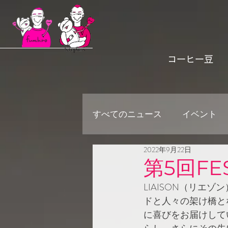
コーヒー豆
すべてのニュース
イベント
2022年9月22日
第5回FE
LIAISON（リ
ドと人々の架け橋と
に喜びをお届けして